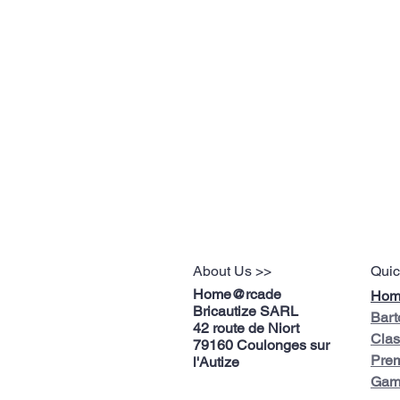
About Us >>
Quic
Home@rcade
Hom
Bricautize SARL
Bart
42 route de Niort
Clas
79160 Coulonges sur
Pre
l'Autize
Gam