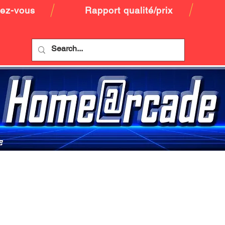
dez-vous
Rapport qualité/prix
CLASSIC
PREMIUM 24P
A PROPOS
CO