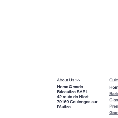
About Us >>
Quic
Home@rcade
Hom
Bricautize SARL
Bart
42 route de Niort
Clas
79160 Coulonges sur
Pre
l'Autize
Gam