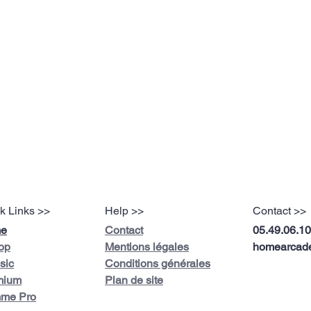
k Links >>
Help >>
Contact >>
e
Contact
05.49.06.10
op
Mentions légales
homearcade
sic
Conditions générales
mium
Plan de site
me Pro