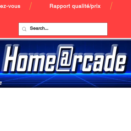
dez-vous
Rapport qualité/prix
CLASSIC
PREMIUM 24P
A PROPOS
CO