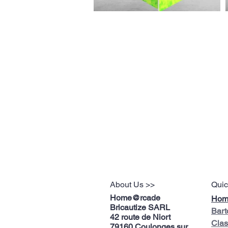
About Us >>
Quic
Home@rcade
Hom
Bricautize SARL
Bart
42 route de Niort
Clas
79160 Coulonges sur