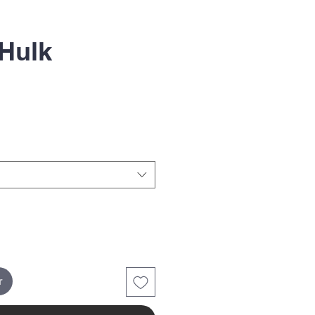
 Hulk
ix
r